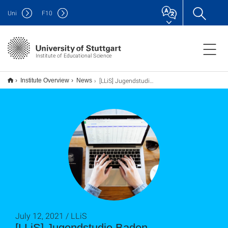
Uni
F
10
Institute of Educational Science
[LLiS] Jugendstudie Baden-Württemberg 2022
Institute Overview
News
July 12, 2021 / LLiS
[LLiS] Jugendstudie Baden-