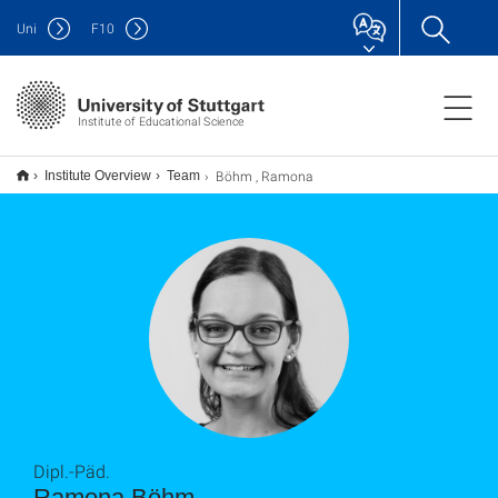
Uni
F
10
Institute of Educational Science
Böhm , Ramona
Institute Overview
Team
Dipl.-Päd.
Ramona Böhm