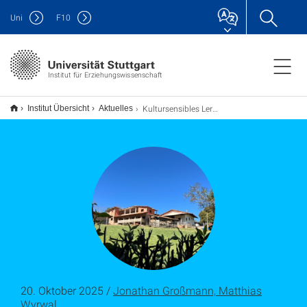
Uni
F
10
Institut für Erziehungswissenschaft
Kultursensibles Lernen: Entwicklung eines Mentoringkonzepts für Indigene in Brasilien
Institut Übersicht
Aktuelles
20. Oktober 2025 /
Jonathan Großmann, Matthias
Wyrwal