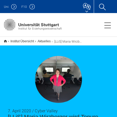
Uni
F
10
Institut für Erziehungswissenschaft
[LLiS] Maria Wirzberger wird Tenure-Track Professorin an der Universität Stuttgart
Institut Übersicht
Aktuelles
7. April 2020 / Cyber Valley
[LLiS] Maria Wirzberger wird Tenure-