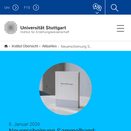
Uni
F
10
Institut für Erziehungswissenschaft
Neuerscheinung Sammelband: QLB@BW – Eine Bestandsaufnahme der Lehrkräftebildung in Baden-Württemberg
Institut Übersicht
Aktuelles
8. Januar 2026
Neuerscheinung Sammelband: