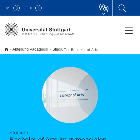
Uni
F
10
Institut für Erziehungswissenschaft
Bachelor of Arts
Abteilung Pädagogik
Studium
Studium
Bachelor of Arts im gymnasialen