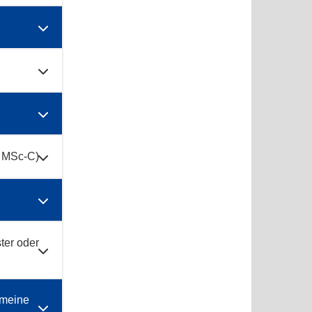
d MSc-C)
ter oder
 meine