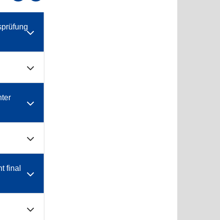
sprüfung
ter
 final