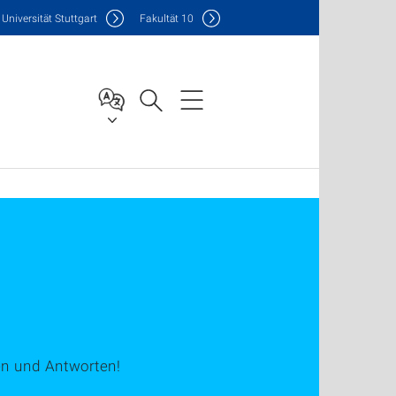
Uni
versität Stuttgart
F
akultät
10
en und Antworten!