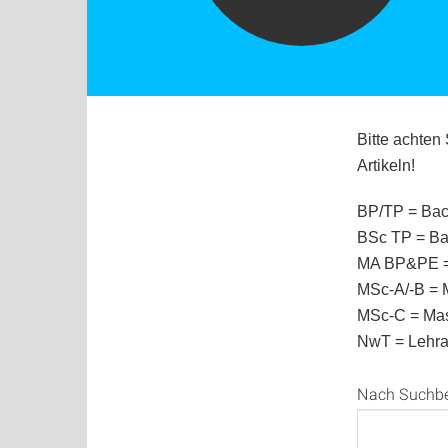
Bitte achten
Artikeln!
BP/TP = Bach
BSc TP = Ba
MA BP&PE = 
MSc-A/-B = 
MSc-C = Mas
NwT = Lehra
Nach Suchbegr