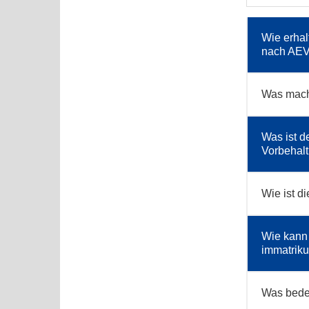
Wie erhal
nach AEV
Was mach
Was ist d
Vorbehal
Wie ist d
Wie kann 
immatriku
Was bede