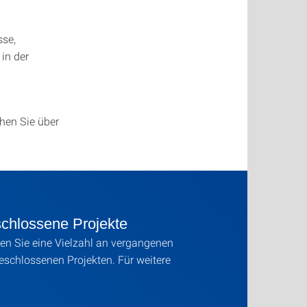
sse,
in der
hen Sie über
chlossene Projekte
den Sie eine Vielzahl an vergangenen
schlossenen Projekten. Für weitere