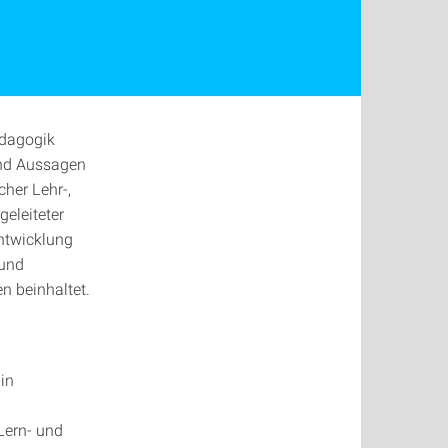
ädagogik
und Aussagen
cher Lehr-,
eleiteter
Entwicklung
 und
n beinhaltet.
in
Lern- und