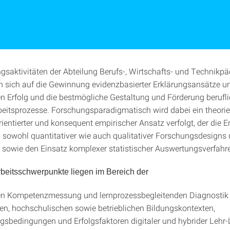
gsaktivitäten der Abteilung Berufs-, Wirtschafts- und Technikp
n sich auf die Gewinnung evidenzbasierter Erklärungsansätze 
en Erfolg und die bestmögliche Gestaltung und Förderung berufli
beitsprozesse. Forschungsparadigmatisch wird dabei ein theorieg
ientierter und konsequent empirischer Ansatz verfolgt, der die 
sowohl quantitativer wie auch qualitativer Forschungsdesigns
sowie den Einsatz komplexer statistischer Auswertungsverfahre
Arbeitsschwerpunkte liegen im Bereich der
hen Kompetenzmessung und lernprozessbegleitenden Diagnostik 
en, hochschulischen sowie betrieblichen Bildungskontexten,
gsbedingungen und Erfolgsfaktoren digitaler und hybrider Lehr-