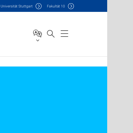
Uni
versität Stuttgart
F
akultät
10