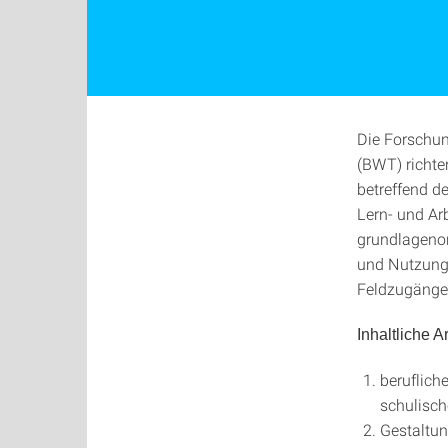
Die Forschun
(BWT) richte
betreffend d
Lern- und Ar
grundlagenor
und Nutzung 
Feldzugänge 
Inhaltliche 
beruflic
schulisch
Gestaltun