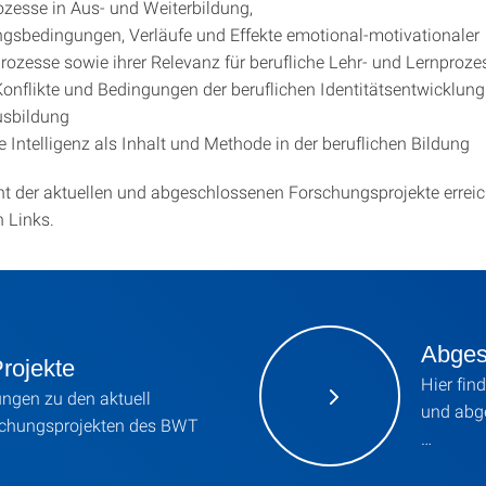
ozesse in Aus- und Weiterbildung,
gsbedingungen, Verläufe und Effekte emotional-motivationaler
rozesse sowie ihrer Relevanz für berufliche Lehr- und Lernproze
onflikte und Bedingungen der beruflichen Identitätsentwicklung 
usbildung
e Intelligenz als Inhalt und Methode in der beruflichen Bildung
ht der aktuellen und abgeschlossenen Forschungsprojekte erreic
n Links.
Abges
rojekte
Hier fin
ngen zu den aktuell
und abge
schungsprojekten des BWT
…