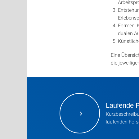
Arbeitspr
Entstehun
Erlebensp
Formen, K
dualen A
Künstlich
Eine Übersic
die jeweilige
Laufende P
Kurzbeschreibu
laufenden For