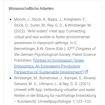
Wissenschaftliche Arbeiten
Publikationen
Mönch, J., Stock, A., Baatz, J., Krieglstein, F.,
Stock, O., Suren, M., Rey, G. D., & Wirzberger, M.
(2022). “Wild sisters” meet app: Connecting
virtual and real worlds to foster environmental
awareness in classroom settings. In C.
nd
Bermeitinger, & W. Grave (Eds.),
52
Congress of
the German Psychological Society.
Pabst Science
Publishers.
[Vortrag im Symposium
"Green
Ergonomics: An Engineering
Psychology
Perspective on Sustainable Development"
]
Wirzberger, M., Bornemeier, J., Kampel, S., Álvarez
Serrano, M. G., Ullmann, L., & Rey, G. D. (2021).
Umwelt trifft App: Verbindung virtueller und realer
Welten in der Bildung für nachhaltige Entwicklung
– Kurzbericht.
Umweltpsychologie, 1,
123–132.