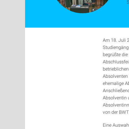
Am 18. Juli 
Studiengänge
begrüßte die
Abschlussfeie
betriebliche
Absolventen 
ehemalige Ab
Anschließend
Absolventin 
Absolventinn
von der BWT
Eine Auswah