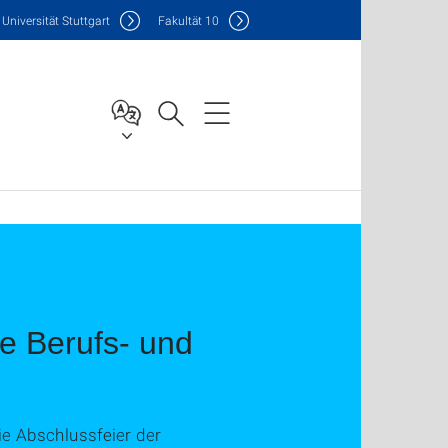
Uni
versität Stuttgart
F
akultät
10
e Berufs- und
ie Abschlussfeier der