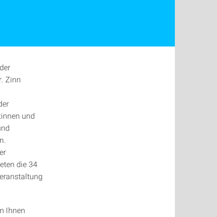
der
. Zinn
der
ntinnen und
und
n.
er
eten die 34
eranstaltung
em Ihnen