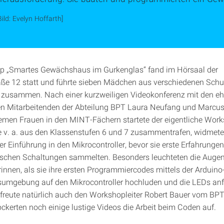
Bild: Evelyn Hoffarth]
p „Smartes Gewächshaus im Gurkenglas“ fand im Hörsaal der
ße 12 statt und führte sieben Mädchen aus verschiedenen Schu
 zusammen. Nach einer kurzweiligen Videokonferenz mit den e
en Mitarbeitenden der Abteilung BPT Laura Neufang und Marcus
emen Frauen in den MINT-Fächern startete der eigentliche Work
 v. a. aus den Klassenstufen 6 und 7 zusammentrafen, widmete
er Einführung in den Mikrocontroller, bevor sie erste Erfahrunge
ischen Schaltungen sammelten. Besonders leuchteten die Augen
innen, als sie ihre ersten Programmiercodes mittels der Arduino
umgebung auf den Mikrocontroller hochluden und die LEDs anf
 freute natürlich auch den Workshopleiter Robert Bauer vom BPT
ockerten noch einige lustige Videos die Arbeit beim Coden auf.