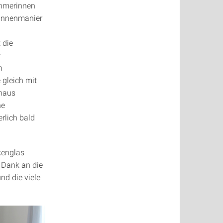
ehmerinnen
innenmanier
 die
r
h
 gleich mit
shaus
ne
rlich bald
kenglas
 Dank an die
d die viele