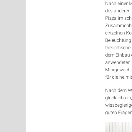
Nach einer M
des anderen
Pizza im sc
Zusammenbau
einzelnen K
Beleuchtung 
theoretische
dem Einbau e
anwendeten. 
Minigewächsh
für die heim
Nach dem Wo
glücklich ei
wissbegierig
guten Fragen