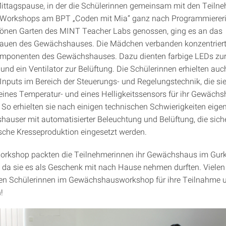
ittagspause, in der die Schülerinnen gemeinsam mit den Teiln
 Workshops am BPT „Coden mit Mia“ ganz nach Programmierer
hönen Garten des MINT Teacher Labs genossen, ging es an das
en des Gewächshauses. Die Mädchen verbanden konzentriert
omponenten des Gewächshauses. Dazu dienten farbige LEDs zu
und ein Ventilator zur Belüftung. Die Schülerinnen erhielten auc
 Inputs im Bereich der Steuerungs- und Regelungstechnik, die sie
ines Temperatur- und eines Helligkeitssensors für ihr Gewäch
So erhielten sie nach einigen technischen Schwierigkeiten eige
auser mit automatisierter Beleuchtung und Belüftung, die siche
ische Kresseproduktion eingesetzt werden.
rkshop packten die Teilnehmerinnen ihr Gewächshaus im Gur
n, da sie es als Geschenk mit nach Hause nehmen durften. Vielen
en Schülerinnen im Gewächshausworkshop für ihre Teilnahme un
!