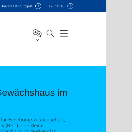
Uni
versität Stuttgart
F
akultät
10
 Gewächshaus im
t für Erziehungswissenschaft,
k (BPT) eine kleine
wächshaus im Gurkenglas.