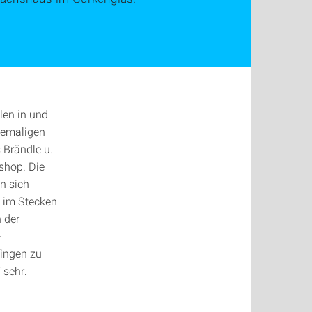
len in und
hemaligen
 Brändle u.
shop. Die
n sich
n im Stecken
 der
-
ingen zu
 sehr.