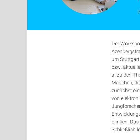
[
Der Worksho
Azenbergstra
um Stuttgart
bzw. aktuell
a. zu den Th
Mädchen, die
zunächst ein
von elektron
Jungforscher
Entwicklungs
blinken. Das
Schließlich l