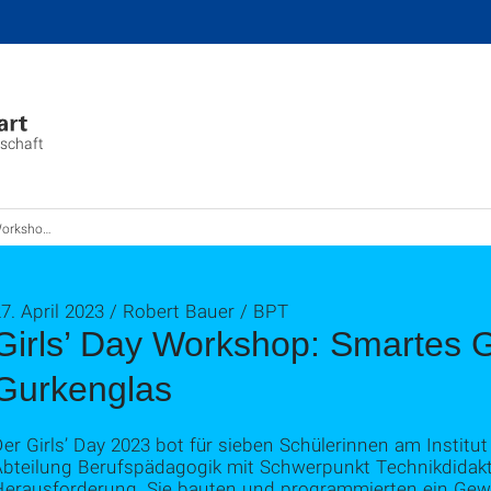
nschaft
chshaus im Gurkenglas
7. April 2023 / Robert Bauer / BPT
Girls’ Day Workshop: Smartes
Gurkenglas
er Girls’ Day 2023 bot für sieben Schülerinnen am Institu
Abteilung Berufspädagogik mit Schwerpunkt Technikdidakti
Herausforderung. Sie bauten und programmierten ein Ge