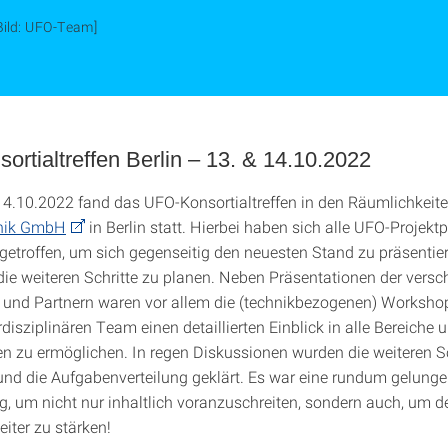
Bild: UFO-Team]
rtialtreffen Berlin – 13. & 14.10.2022
4.10.2022 fand das UFO-Konsortialtreffen in den Räumlichkeit
nik GmbH
in Berlin statt. Hierbei haben sich alle UFO-Projekt
 getroffen, um sich gegenseitig den neuesten Stand zu präsentie
e weiteren Schritte zu planen. Neben Präsentationen der versc
 und Partnern waren vor allem die (technikbezogenen) Workshop
isziplinären Team einen detaillierten Einblick in alle Bereiche 
n zu ermöglichen. In regen Diskussionen wurden die weiteren Sc
nd die Aufgabenverteilung geklärt. Es war eine rundum gelung
g, um nicht nur inhaltlich voranzuschreiten, sondern auch, um d
iter zu stärken!