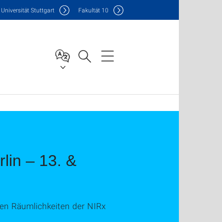
Uni
versität Stuttgart
F
akultät
10
lin – 13. &
den Räumlichkeiten der NIRx