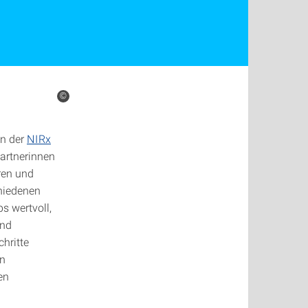
©
en der
NIRx
partnerinnen
ren und
hiedenen
s wertvoll,
und
hritte
en
en