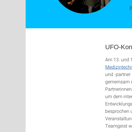
[
UFO-Konso
Am 13. und 1
Medizintech
und -partner
gemeinsam di
Partnerinnen
um dem interd
Entwicklunge
besprochen u
Veranstaltun
Teamgeist we