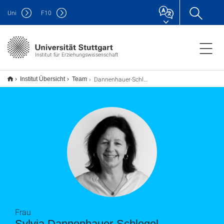
Uni
F
10
Institut für Erziehungswissenschaft
Dannenhauer-Schlegel, Sylvia
Institut Übersicht
Team
Frau
Sylvia Dannenhauer-Schlegel